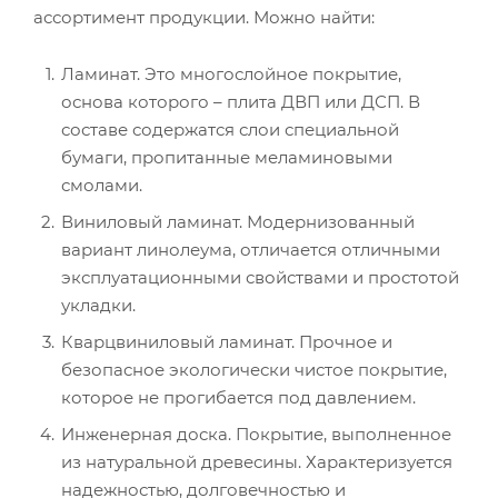
Невинномысск, ул. Калинина, д.62
ассортимент продукции. Можно найти:
+7 (905) 442-00-21
Ламинат. Это многослойное покрытие,
основа которого – плита ДВП или ДСП. В
Ноябрьск, ул. Советская, д.16, ТЦ Green way
составе содержатся слои специальной
+7 (922) 460-22-20
бумаги, пропитанные меламиновыми
смолами.
Обнинск, ул Цветкова, д.1а
Виниловый ламинат. Модернизованный
+7 (909) 251-28-53
вариант линолеума, отличается отличными
эксплуатационными свойствами и простотой
укладки.
Оренбург, проезд Автоматики, д.17, этаж 1
+7 (961) 928-85-90
Кварцвиниловый ламинат. Прочное и
безопасное экологически чистое покрытие,
которое не прогибается под давлением.
Ростов-на-Дону, ул. Фурмановская, д.109/56
Инженерная доска. Покрытие, выполненное
+7 (928) 170-07-03
из натуральной древесины. Характеризуется
надежностью, долговечностью и