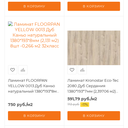
В КОРЗИНУ
В КОРЗИНУ
Ламинат FLOORPAN
Ламинат Kronostar Eco-Tec
YELLOW 0013 Дуб Каньо
2080 Дуб Сердания
натуральный 1380*193*8мм
1380*193*7мм (2,39706 м2)
(2,131 м2) 8шт -0,266 м2
9шт - 0,266 м2 32 класс
591,79
руб.
/м2
32класс
750
руб.
/м2
713
руб.
-
17
%
В КОРЗИНУ
В КОРЗИНУ