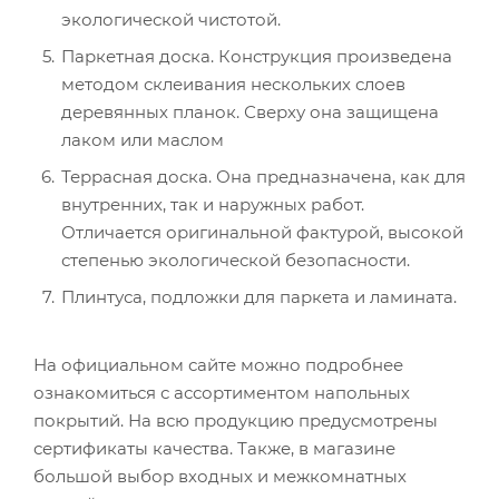
Сочи, ул. Гагарина, д.54Г
экологической чистотой.
+7 (966) 775-78-78
Паркетная доска. Конструкция произведена
методом склеивания нескольких слоев
Сочи, ул. Авиационная, д.19А
деревянных планок. Сверху она защищена
+7 (988) 234-54-62
лаком или маслом
Террасная доска. Она предназначена, как для
Ставрополь, пр. Российский, д.17
внутренних, так и наружных работ.
+7 (905) 441-75-47
Отличается оригинальной фактурой, высокой
степенью экологической безопасности.
Плинтуса, подложки для паркета и ламината.
Тюмень, ул. Московский тракт, д.132
+7 (919) 922-00-56
На официальном сайте можно подробнее
ознакомиться с ассортиментом напольных
Ханты-Мансийск, ул. Красноармейская, д.24
покрытий. На всю продукцию предусмотрены
+7 (912) 936-17-17
сертификаты качества. Также, в магазине
большой выбор входных и межкомнатных