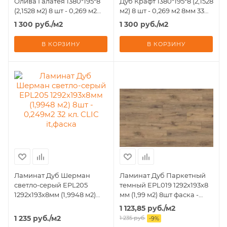
Олива Галатея 1380*195*8
Дуб Крафт 1380*195*8 (2,1528
(2,1528 м2) 8 шт - 0,269 м2
м2) 8 шт - 0,269 м2 8мм 33
8мм 33 кл
кл
1 300
руб.
/м2
1 300
руб.
/м2
В КОРЗИНУ
В КОРЗИНУ
Ламинат Дуб Шерман
Ламинат Дуб Паркетный
светло-серый EPL205
темный EPL019 1292х193х8
1292х193х8мм (1,9948 м2)
мм (1,99 м2) 8шт фаска -
8шт - 0,249м2 32 кл. CLIC
0,249 м2 32 класс
1 123,85
руб.
/м2
it,фаска
1 235
руб.
/м2
1 235
руб.
-
9
%