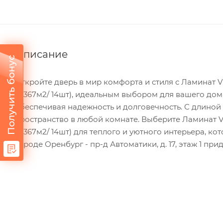
Описание
Получить бонус
Откройте дверь в мир комфорта и стиля с Ламинат 
(2.367м2/ 14шт), идеальным выбором для вашего дома
обеспечивая надежность и долговечность. С длиной
пространство в любой комнате. Выберите Ламинат 
(2.367м2/ 14шт) для теплого и уютного интерьера, к
городе Оренбург - пр-д Автоматики, д. 17, этаж 1 при