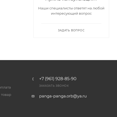
Наши специалисты ответят на любой
интересующий вопрос
ЗАДАТЬ ВОПРОС
+7 (961) 928-85-90
ЗАКАЗАТЬ ЗВОНОК
оплата
 товар
panga-panga.orb@ya.ru