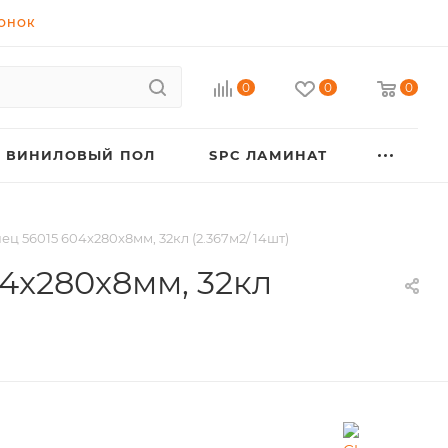
ВОНОК
0
0
0
ВИНИЛОВЫЙ ПОЛ
SPC ЛАМИНАТ
 56015 604x280x8мм, 32кл (2.367м2/ 14шт)
4x280x8мм, 32кл