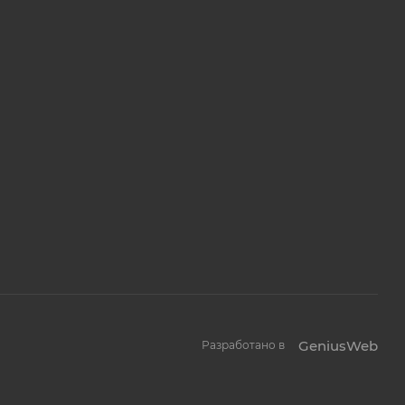
GeniusWeb
Разработано в