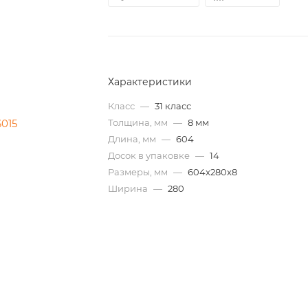
Характеристики
Класс
—
31 класс
Толщина, мм
—
8 мм
Длина, мм
—
604
Досок в упаковке
—
14
Размеры, мм
—
604x280x8
Ширина
—
280