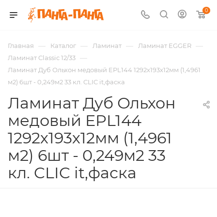
0
—
—
—
—
Главная
Каталог
Ламинат
Ламинат EGGER
—
Ламинат Classic 12/33
Ламинат Дуб Ольхон медовый EPL144 1292х193х12мм (1,4961
м2) 6шт - 0,249м2 33 кл. CLIC it,фаска
Ламинат Дуб Ольхон
медовый EPL144
1292х193х12мм (1,4961
м2) 6шт - 0,249м2 33
кл. CLIC it,фаска