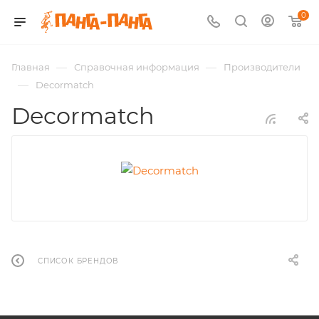
0
—
—
Главная
Справочная информация
Производители
—
Decormatch
Decormatch
СПИСОК БРЕНДОВ