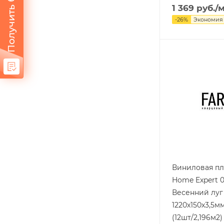
Получить бонус
1 369
руб.
/
-
26
%
Экономия
Виниловая пл
Home Expert 
Весенний луг
1220х150х3,5мм
(12шт/2,196м2)