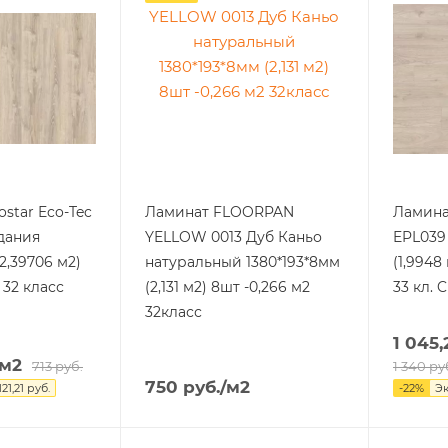
star Eco-Tec
Ламинат FLOORPAN
Ламина
дания
YELLOW 0013 Дуб Каньо
EPL039
2,39706 м2)
натуральный 1380*193*8мм
(1,9948
 32 класс
(2,131 м2) 8шт -0,266 м2
33 кл. C
32класс
1 045,
/м2
713
руб.
1 340
ру
750
руб.
/м2
121,21
руб.
-
22
%
Э