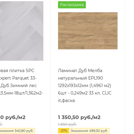
Распродажа
вая плитка SPC
Ламинат Дуб Мелба
pert Parquet 33-
натуральный EPL190
9 Дуб Зимний лес
1292х193х12мм (1,4961 м2)
х3.5мм-18шт/1,362м2-
6шт - 0,249м2 33 кл. CLIC
it,фаска
20
руб.
/м2
1 350,50
руб.
/м2
б.
1 850
руб.
кономия
540,80
руб.
-
27
%
Экономия
499,50
руб.