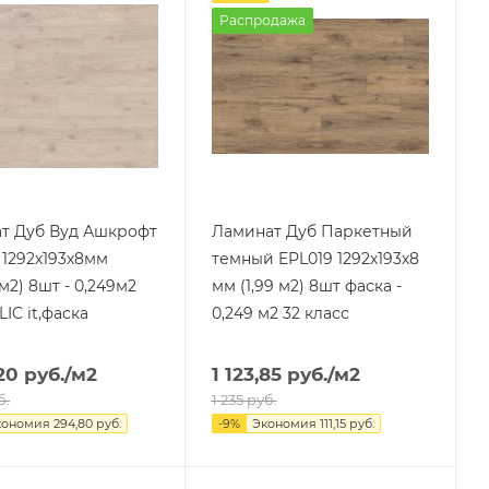
Распродажа
т Дуб Вуд Ашкрофт
Ламинат Дуб Паркетный
 1292х193х8мм
темный EPL019 1292х193х8
 м2) 8шт - 0,249м2
мм (1,99 м2) 8шт фаска -
LIC it,фаска
0,249 м2 32 класс
20
руб.
/м2
1 123,85
руб.
/м2
б.
1 235
руб.
кономия
294,80
руб.
-
9
%
Экономия
111,15
руб.