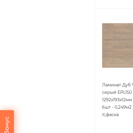
Ламинат Дуб 
серый EPL150
1292х193х12мм 
6шт - 0,249м2 
it,фаска