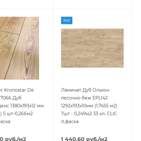
Хит
т Kronostar De
Ламинат Дуб Ольхон
D7066 Дуб
песочно-беж EPL142
енс 1380х193х12 мм
1292х193х10мм (1,7455 м2)
2) 5 шт-0,266м2
7шт - 0,249м2 33 кл. CLIC
Фаска
it,фаска
20
руб.
/м2
1 440,60
руб.
/м2