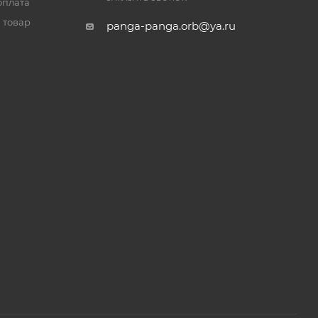
оплата
 товар
panga-panga.orb@ya.ru