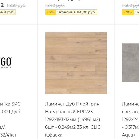
м2
1 850
руб.
1 340
руб.
1 660
ру
481
руб.
-
12
%
Экономия
160,80
руб.
-
28
%
Э
итка SPC
Ламинат Дуб Плейгрин
Ламина
0-009 Дуб
Натуральный EPL223
светлы
1292х193х12мм (1,4961 м2)
1292х24
,V,
6шт - 0,249м2 33 кл. CLIC
- 0,317
 32/41кл
it,фаска
Aqua+