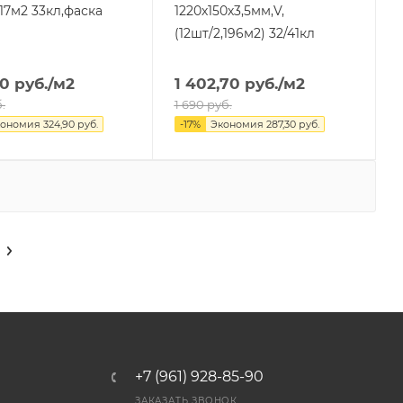
17м2 33кл,фаска
1220х150х3,5мм,V,
(12шт/2,196м2) 32/41кл
10
руб.
/м2
1 402,70
руб.
/м2
.
1 690
руб.
кономия
324,90
руб.
-
17
%
Экономия
287,30
руб.
+7 (961) 928-85-90
ЗАКАЗАТЬ ЗВОНОК