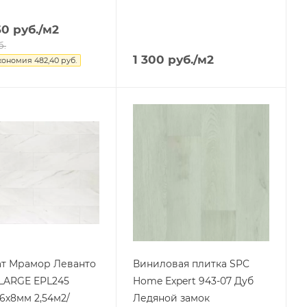
60
руб.
/м2
б.
1 300
руб.
/м2
кономия
482,40
руб.
т Мрамор Леванто
Виниловая плитка SPC
LARGE EPL245
Home Expert 943-07 Дуб
6х8мм 2,54м2/
Ледяной замок