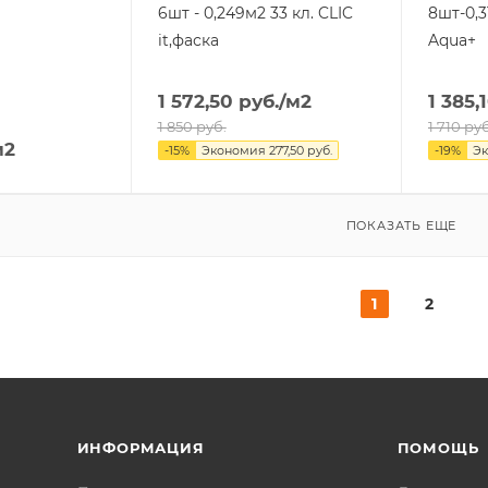
6шт - 0,249м2 33 кл. CLIC
8шт-0,3
it,фаска
Aqua+
1 572,50
руб.
/м2
1 385,
1 850
руб.
1 710
руб
м2
-
15
%
Экономия
277,50
руб.
-
19
%
Э
ПОКАЗАТЬ ЕЩЕ
1
2
ИНФОРМАЦИЯ
ПОМОЩЬ