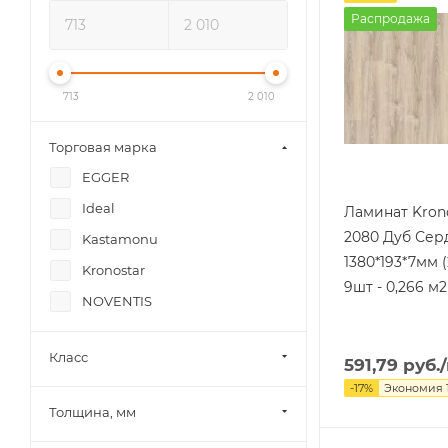
Распродажа
713
2 010
Торговая марка
EGGER
Ideal
Ламинат Krono
2080 Дуб Сер
Kastamonu
1380*193*7мм (
Kronostar
9шт - 0,266 м2
NOVENTIS
Класс
591,79
руб.
-
17
%
Экономия
Толщина, мм