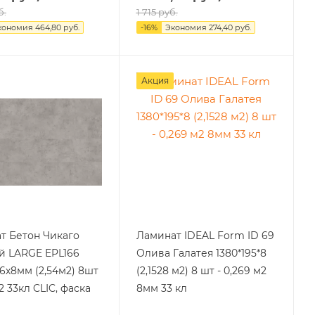
б.
1 715
руб.
кономия
464,80
руб.
-
16
%
Экономия
274,40
руб.
Акция
т Бетон Чикаго
Ламинат IDEAL Form ID 69
й LARGE EPL166
Олива Галатея 1380*195*8
6х8мм (2,54м2) 8шт
(2,1528 м2) 8 шт - 0,269 м2
м2 33кл CLIC, фаска
8мм 33 кл