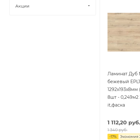
Акции
Ламинат Дуб
бежевый EPL
1292х193х8мм (
8шт - 0,249м2 
it,фаска
1 112,20
руб.
1 340
руб.
-
17
%
Экономия