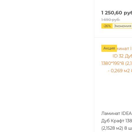
1 250,60
руб
1 690
руб.
-
26
%
Экономия
Акция
Ламинат IDEA
Дуб Крафт 138
(2,1528 м2) 8 ш