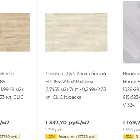
 Мелба
Ламинат Дуб Азгил белый
Винило
189
EPL153 1292х193х10мм
Home Ex
1,9948 м2)
(1,7455 м2) 7шт - 0,249м2 33
1028-2
33 кл. CLIC
кл. CLIC it,фаска
615х123
V 32к
/м2
1 337,70
руб.
/м2
1 149,
1 715
руб.
1 690
ру
227,80
руб.
-
22
%
Экономия
377,30
руб.
-
32
%
Э