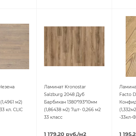
Чезена
Ламинат Kronostar
Ламина
Salzburg 2048 Дуб
Facto 
(1,4961 м2)
Барбикан 1380*193*10мм
Конфид
33 кл. CLIC
(1,86438 м2) 7шт- 0,266 м2
(1,332м
33 класс
-33кл-
1 179,20
руб.
/м2
1 195,