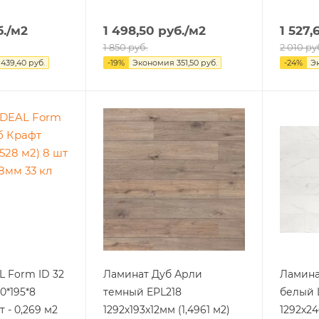
.
/м2
1 498,50
руб.
/м2
1 527,
1 850
руб.
2 010
ру
439,40
руб.
-
19
%
Экономия
351,50
руб.
-
24
%
Э
L Form ID 32
Ламинат Дуб Арли
Ламина
0*195*8
темный EPL218
белый 
т - 0,269 м2
1292х193х12мм (1,4961 м2)
1292х24