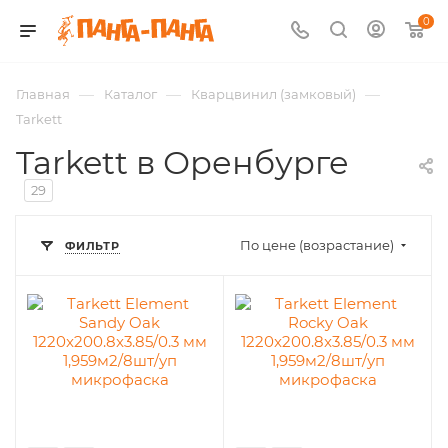
0
—
—
—
Главная
Каталог
Кварцвинил (замковый)
Tarkett
Tarkett в Оренбурге
29
По цене (возрастание)
ФИЛЬТР