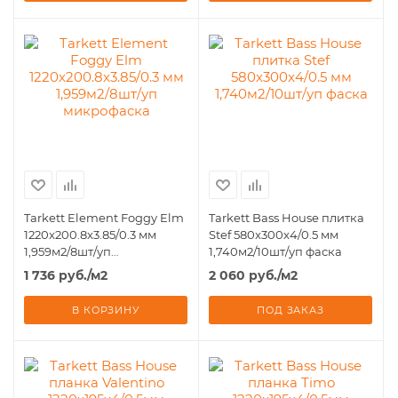
Tarkett Element Foggy Elm
Tarkett Bass House плитка
1220x200.8x3.85/0.3 мм
Stef 580x300x4/0.5 мм
1,959м2/8шт/уп
1,740м2/10шт/уп фаска
микрофаска
1 736
руб.
/м2
2 060
руб.
/м2
В КОРЗИНУ
ПОД ЗАКАЗ