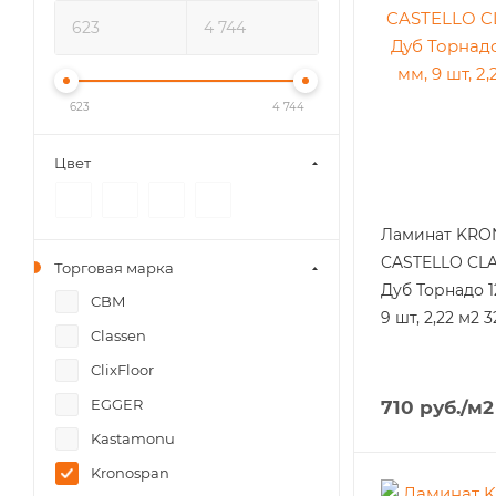
623
4 744
Цвет
Ламинат KR
CASTELLO CLA
Торговая марка
Дуб Торнадо 1
CBM
9 шт, 2,22 м2 3
Classen
ClixFloor
EGGER
710
руб.
/м2
Kastamonu
Kronospan