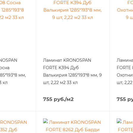
ONOSPAN
Ламинат KRONOSPAN
Ламин
осна
FORTE K394 Дуб
FORTE 
5*193*8 мм,
Валькирия 1285*193*8 мм, 9
Охотнич
3 кл
шт, 2,22 м2 33 кл
шт, 2,2
755
руб.
/м2
755
ру