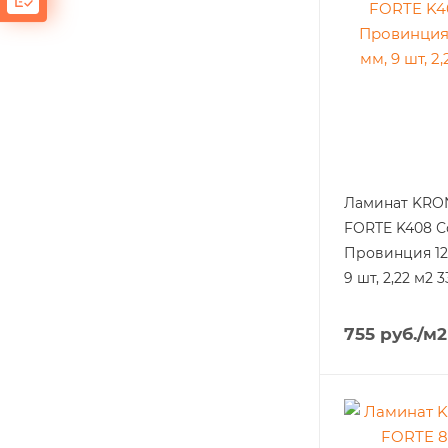
Ламинат KR
FORTE K408 С
Провинция 128
9 шт, 2,22 м2 3
755
руб.
/м2