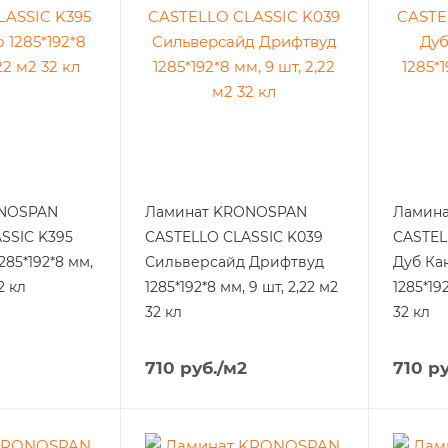
ONOSPAN
Ламинат KRONOSPAN
Ламин
SSIC K395
CASTELLO CLASSIC K039
CASTEL
285*192*8 мм,
Сильверсайд Дрифтвуд
Дуб Ка
2 кл
1285*192*8 мм, 9 шт, 2,22 м2
1285*19
32 кл
32 кл
710
руб.
/м2
710
ру