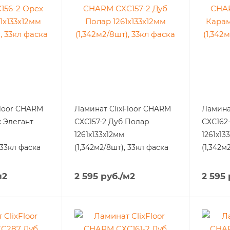
Floor CHARM
Ламинат ClixFloor CHARM
Ламина
х Элегант
СХС157-2 Дуб Полар
СХС162
1261x133x12мм
1261x13
 33кл фаска
(1,342м2/8шт), 33кл фаска
(1,342м
м2
2 595
руб.
/м2
2 595