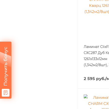
Ламинат Clix
Получить бонус
СХС287 Дуб К
1261x133x12мм
(1,342м2/8шт),
2 595
руб.
/