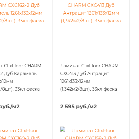
т ClixFloor CHARM
Ламинат ClixFloor CHARM
-2 Дуб Карамель
СХС413 Дуб Антрацит
3x12мм
1261x133x12мм
2/8шт), 33кл фаска
(1,342м2/8шт), 33кл фаска
руб.
/м2
2 595
руб.
/м2