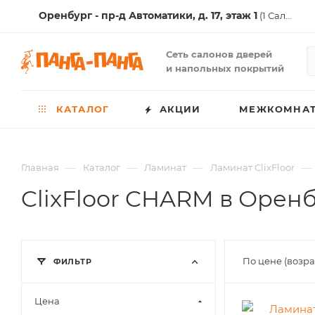
Оренбург - пр-д Автоматики, д. 17, этаж 1
(1 Салон )
Сеть салонов дверей
и напольных покрытий
КАТАЛОГ
АКЦИИ
МЕЖКОМНАТ
—
—
—
—
Главная
Каталог
Ламинат
Ламинат ClixFloor
ClixFloor CHARM в Орен
По цене (возр
ФИЛЬТР
Цена