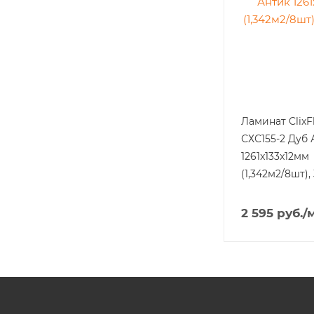
Ламинат Clix
СХС155-2 Дуб 
1261x133x12мм
(1,342м2/8шт),
2 595
руб.
/