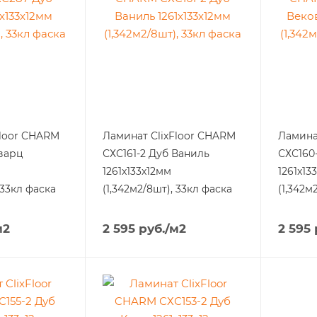
Floor CHARM
Ламинат ClixFloor CHARM
Ламина
варц
СХС161-2 Дуб Ваниль
СХС160
1261x133x12мм
1261x13
 33кл фаска
(1,342м2/8шт), 33кл фаска
(1,342м
м2
2 595
руб.
/м2
2 595