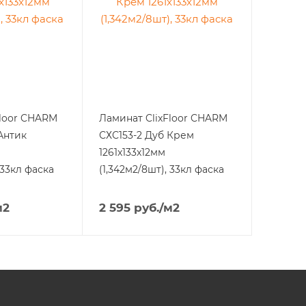
Floor CHARM
Ламинат ClixFloor CHARM
Антик
СХС153-2 Дуб Крем
1261x133x12мм
 33кл фаска
(1,342м2/8шт), 33кл фаска
м2
2 595
руб.
/м2