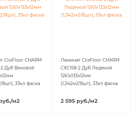
т ClixFloor CHARM
Ламинат ClixFloor CHARM
-2 Дуб Вековой
СХС158-2 Дуб Ледяной
3x12мм
1261x133x12мм
2/8шт), 33кл фаска
(1,342м2/8шт), 33кл фаска
руб.
/м2
2 595
руб.
/м2