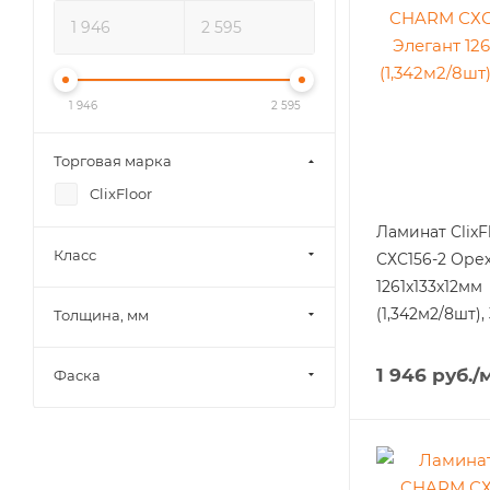
1 946
2 595
Торговая марка
ClixFloor
Ламинат Clix
Класс
СХС156-2 Оре
1261x133x12мм
(1,342м2/8шт),
Толщина, мм
1 946
руб.
/
Фаска