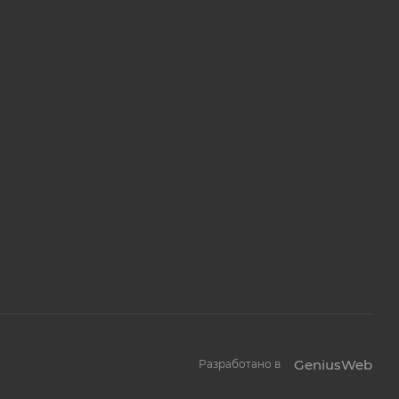
GeniusWeb
Разработано в