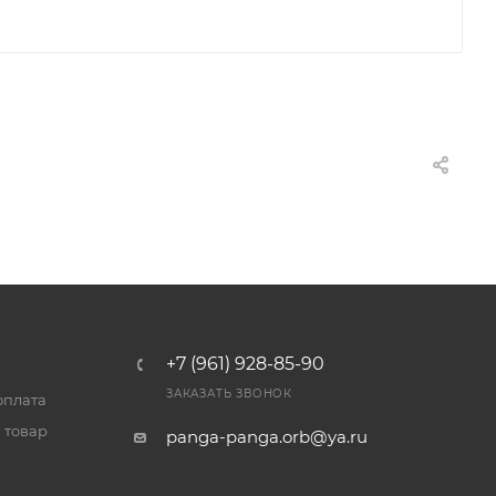
+7 (961) 928-85-90
ЗАКАЗАТЬ ЗВОНОК
оплата
 товар
panga-panga.orb@ya.ru