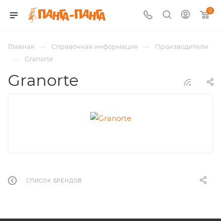
0
—
—
Главная
Справочная информация
Производители
—
Granorte
Granorte
СПИСОК БРЕНДОВ