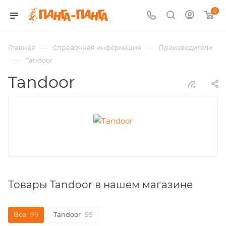
0
—
—
Главная
Справочная информация
Производители
—
Tandoor
Tandoor
Товары Tandoor в нашем магазине
Все
99
Tandoor
99